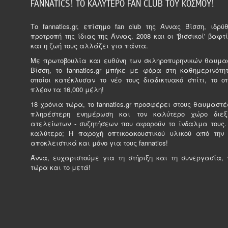
FANNATICS! ΤΟ ΚΑΛΥΤΕΡΟ FAN CLUB ΤΟΥ ΚΟΣΜΟΥ!
Tο fannatics.gr, επίσημο fan club της Άννας Βίσση, ιδρ
προτροπή της ίδιας της Άννας. 2008 και οι 'βισσικοί' βαφτί
και η ζωή τους αλλάζει για πάντα.
Με πρωτοβουλία και ευθύνη των σκληροπυρηνικών θαυμα
Βίσση, το fannatics.gr μπήκε με φόρα στη καθημερινότητ
οποίοι κατέκλυσαν το νέο τους διαδικτυακό σπίτι, το ο
πλέον τα 16,000 μέλη!
18 χρόνια τώρα, το fannatics.gr προσφέρει στους θαυμαστέ
πληρέστερη ενημέρωση και τον καλύτερο χώρο διε
ατελείωτων - συζητήσεων που αφορούν το ίνδαλμα τους.
καλύτερο; Η παροχή οπτικοακουστικού υλικού από την
αποκλειστικά και μόνο για τους fannatics!
Άννα, ευχαριστούμε για τη στήριξη και τη συνεργασία, γ
τώρα και το μετά!