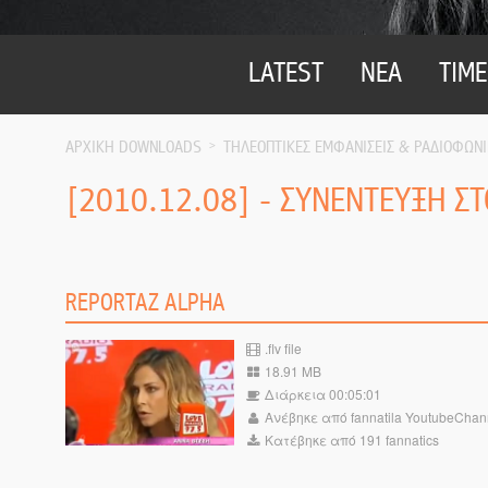
LATEST
ΝΕΑ
TIME
ΑΡΧΙΚΗ DOWNLOADS
ΤΗΛΕΟΠΤΙΚΕΣ ΕΜΦΑΝΙΣΕΙΣ & ΡΑΔΙΟΦΩΝΙ
[2010.12.08] - ΣΥΝΕΝΤΕΥΞΗ ΣΤ
REPORTAZ ALPHA
.flv file
18.91 MB
Διάρκεια 00:05:01
Ανέβηκε από fannatila YoutubeChan
Κατέβηκε από 191 fannatics