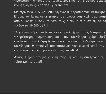
προτροπή της ίδιας της Άννας. 2008 και οι 'βισσικοί' βαφτί
και η ζωή τους αλλάζει για πάντα.
Με πρωτοβουλία και ευθύνη των σκληροπυρηνικών θαυμα
Βίσση, το fannatics.gr μπήκε με φόρα στη καθημερινότητ
οποίοι κατέκλυσαν το νέο τους διαδικτυακό σπίτι, το ο
πλέον τα 16,000 μέλη!
18 χρόνια τώρα, το fannatics.gr προσφέρει στους θαυμαστέ
πληρέστερη ενημέρωση και τον καλύτερο χώρο διε
ατελείωτων - συζητήσεων που αφορούν το ίνδαλμα τους.
καλύτερο; Η παροχή οπτικοακουστικού υλικού από την
αποκλειστικά και μόνο για τους fannatics!
Άννα, ευχαριστούμε για τη στήριξη και τη συνεργασία, γ
τώρα και το μετά!