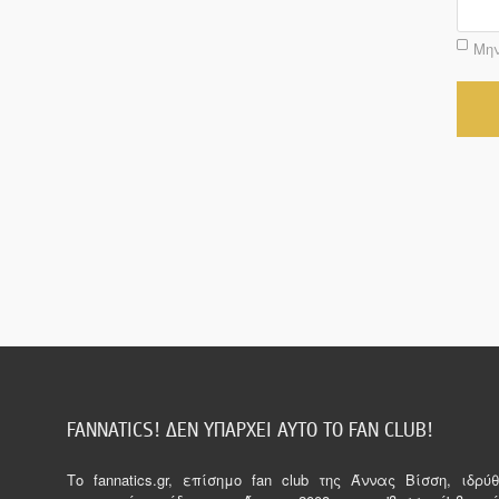
Μην
FANNATICS! ΔΕΝ ΥΠΑΡΧΕΙ ΑΥΤΟ ΤΟ FAN CLUB!
Tο fannatics.gr, επίσημο fan club της Άννας Βίσση, ιδρ